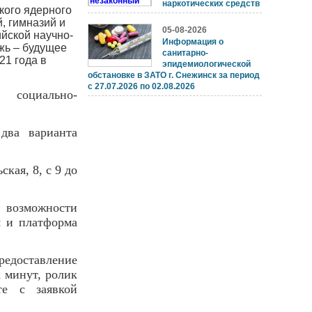
наркотических средств
кого ядерного
, гимназий и
05-08-2026
йской научно-
Информация о
жь – будущее
санитарно-
21 года в
эпидемиологической
обстановке в ЗАТО г. Снежинск за период
с 27.07.2026 по 02.08.2026
 социально-
два варианта
ая, 8, с 9 до
т возможности
я и платформа
редоставление
х минут, ролик
те с заявкой