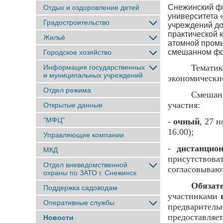
Снежинский фи
Отдых и оздоровление детей
университета 
Градостроительство
учреждений до
практической 
Жильё
атомной промы
смешанном фо
Городское хозяйство
Темати
Информация государственных
и муниципальных учреждений
экономически
Отдел режима
Смешан
участия:
Открытые данные
"МФЦ"
-
очный
, 27 
16.00);
Управляющие компании
-
дистанцио
МКД
присутствова
Отдел вневедомственной
согласовывают
охраны по ЗАТО г. Снежинск
Обязат
Поддержка садоводам
участниками
Оперативные службы
предварител
предоставляет
Новости