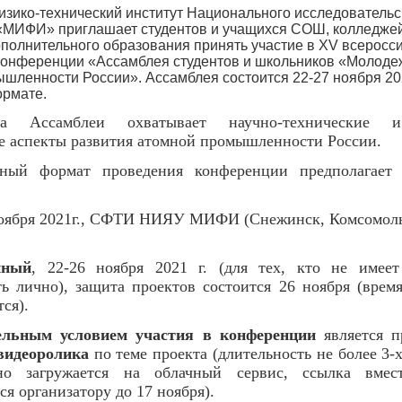
зико-технический институт Национального исследовательс
«МИФИ» приглашает студентов и учащихся СОШ, колледжей
полнительного образования принять участие в ХV всеросси
конференции «Ассамблея студентов и школьников «Молоде
шленности России». Ассамблея состоится 22-27 ноября 20
рмате.
ка Ассамблеи охватывает научно-технические и
е аспекты развития атомной промышленности России.
ный формат проведения конференции предполагает 
ноября 2021г., СФТИ НИЯУ МИФИ (Снежинск, Комсомольск
нный
, 22-26 ноября 2021 г. (для тех, кто не имее
ть лично), защита проектов состоится 26 ноября (врем
ся).
ельным условием участия в конференции
является п
видеоролика
по теме проекта (длительность не более 3-
ьно загружается на облачный сервис, ссылка вмес
ся организатору до 17 ноября).