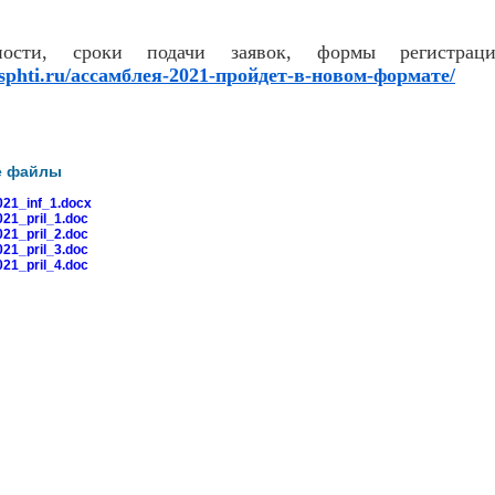
ности, сроки подачи заявок, формы регистраци
.sphti.ru/ассамблея-2021-пройдет-в-новом-формате/
е файлы
21_inf_1.docx
21_pril_1.doc
21_pril_2.doc
21_pril_3.doc
21_pril_4.doc