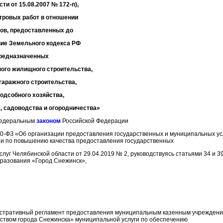
ти от 15.08.2007 № 172-п),
тровых работ в отношении
ов, предоставленных до
вие Земельного кодекса РФ
 предназначенных
ого жилищного строительства,
гаражного строительства,
одсобного хозяйства,
, садоводства и огородничества»
 Федеральным
законом
Российской Федерации
10-ФЗ «Об организации предоставления государственных и муниципальных ус
и по повышению качества предоставления государственных
луг Челябинской области от 29.04.2019 № 2, руководствуясь статьями 34 и 3
разования «Город Снежинск»,
истративный регламент предоставления муниципальным казенным учреждени
твом города Снежинска» муниципальной услуги по обеспечению