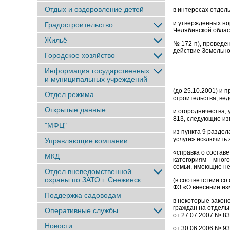
Отдых и оздоровление детей
в интересах отдел
и утвержденных но
Градостроительство
Челябинской облас
Жильё
№ 172-п), проведе
действие Земельно
Городское хозяйство
Информация государственных
и муниципальных учреждений
(до 25.10.2001) и
Отдел режима
строительства, вед
Открытые данные
и огородничества,
813, следующие из
"МФЦ"
из пункта 9 разде
услуги» исключить
Управляющие компании
«справка о состав
МКД
категориям – мног
семьи, имеющие н
Отдел вневедомственной
охраны по ЗАТО г. Снежинск
(в соответствии с
ФЗ «О внесении и
Поддержка садоводам
в некоторые закон
граждан на отдель
Оперативные службы
от 27.07.2007 № 83
Новости
от 30.06.2006 № 9