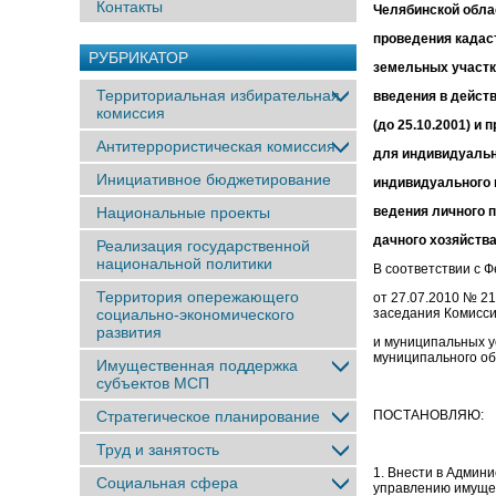
Контакты
Челябинской облас
проведения кадас
РУБРИКАТОР
земельных участк
Территориальная избирательная
введения в дейст
комиссия
(до 25.10.2001) и
Антитеррористическая комиссия
для индивидуальн
Инициативное бюджетирование
индивидуального 
Национальные проекты
ведения личного п
дачного хозяйства
Реализация государственной
национальной политики
В соответствии с
Территория опережающего
от 27.07.2010 № 2
социально-экономического
заседания Комисси
развития
и муниципальных ус
муниципального об
Имущественная поддержка
субъектов МСП
Стратегическое планирование
ПОСТАНОВЛЯЮ:
Труд и занятость
1. Внести в Админ
Социальная сфера
управлению имущес