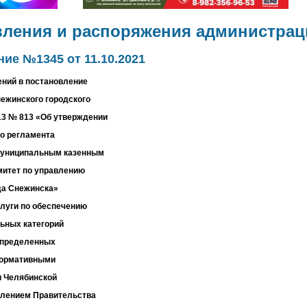
вления и распоряжения администрац
ие №1345 от 11.10.2021
ений в постановление
ежинского городского
013 № 813 «Об утверждении
о регламента
муниципальным казенным
итет по управлению
да Снежинска»
луги по
обеспечению
льных категорий
определенных
нормативными
 Челябинской
влением Правительства