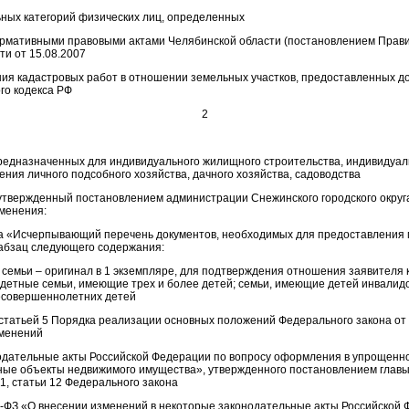
ьных категорий физических лиц, определенных
рмативными правовыми актами Челябинской области (постановлением Прав
ти от 15.08.2007
ния кадастровых работ в отношении земельных участков, предоставленных до
го кодекса РФ
2
 предназначенных для индивидуального жилищного строительства, индивидуал
ения личного подсобного хозяйства, дачного хозяйства, садоводства
 утвержденный постановлением администрации Снежинского городского округ
менения:
ла «Исчерпывающий перечень документов, необходимых для предоставления
 абзац следующего содержания:
е семьи – оригинал в 1 экземпляре, для подтверждения отношения заявителя 
одетные семьи, имеющие трех и более детей; семьи, имеющие детей инвалид
есовершеннолетних детей
о статьей 5 Порядка реализации основных положений Федерального закона от 
зменений
одательные акты Российской Федерации по вопросу оформления в упрощенн
ные объекты недвижимого имущества», утвержденного постановлением главы
1, статьи 12 Федерального закона
3-ФЗ «О внесении изменений в некоторые законодательные акты Российской 