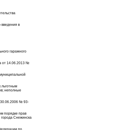
ительства
 введения в
ьного гаражного
а от 14.06.2013 №
 муниципальной
к льготным
ов; неполные
30.06.2006 № 93-
ом порядке прав
 города Снежинска
Федерации по