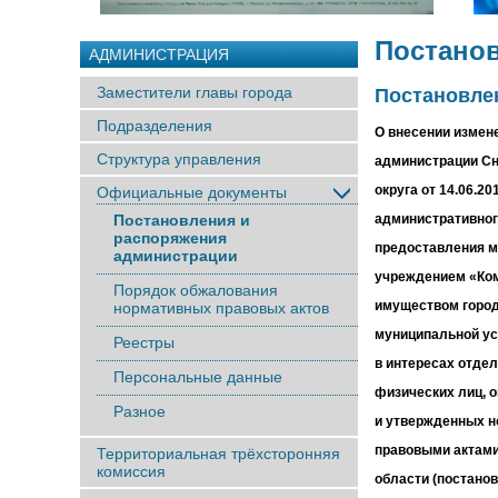
Постано
АДМИНИСТРАЦИЯ
Заместители главы города
Постановлен
Подразделения
О внесении измен
Структура управления
администрации Сн
округа от 14.06.2
Официальные документы
Постановления и
административног
распоряжения
предоставления 
администрации
учреждением «Ком
Порядок обжалования
имуществом горо
нормативных правовых актов
муниципальной ус
Реестры
в интересах отде
Персональные данные
физических лиц, 
Разное
и утвержденных 
правовыми актами
Территориальная трёхсторонняя
комиссия
области (постано