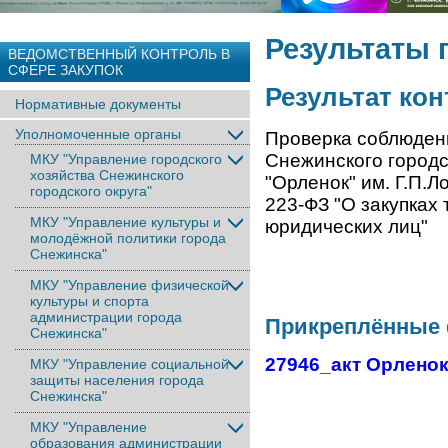
Результаты 
ВЕДОМСТВЕННЫЙ КОНТРОЛЬ В
СФЕРЕ ЗАКУПОК
Результат ко
Нормативные документы
Уполномоченные органы
Проверка соблюден
Снежинского городс
МКУ "Управление городского
хозяйства Снежинского
"Орленок" им. Г.П.
городского округа"
223-ФЗ "О закупках 
МКУ "Управление культуры и
юридических лиц"
молодёжной политики города
Снежинска"
МКУ "Управление физической
культуры и спорта
администрации города
Прикреплённые
Снежинска"
27946_акт Орленок
МКУ "Управление социальной
защиты населения города
Снежинска"
МКУ "Управление
образования администрации