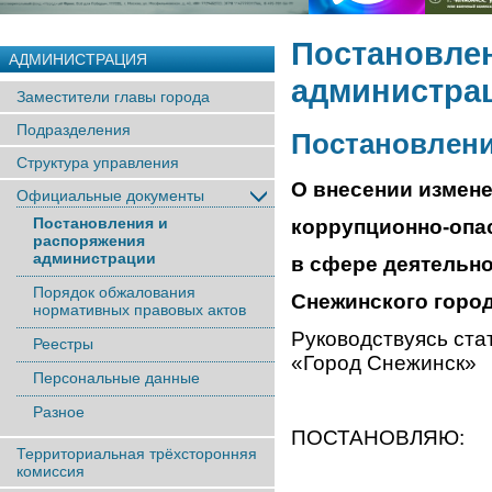
Постановле
АДМИНИСТРАЦИЯ
администра
Заместители главы города
Подразделения
Постановление
Структура управления
О внесении измене
Официальные документы
Постановления и
коррупционно-опа
распоряжения
администрации
в сфере деятельн
Порядок обжалования
Снежинского город
нормативных правовых актов
Руководствуясь ста
Реестры
«Город Снежинск»
Персональные данные
Разное
ПОСТАНОВЛЯЮ:
Территориальная трёхсторонняя
комиссия