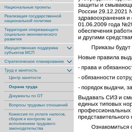
защиты и смывающи
Национальные проекты
России 29.12.2021
Реализация государственной
здравоохранения и 
национальной политики
01.06.2009 года №
Территория опережающего
обеспечения работ
социально-экономического
и другими средства
развития
Приказы будут дей
Имущественная поддержка
субъектов МСП
Новые правила выд
Стратегическое планирование
- права и обязанно
Труд и занятость
- обязанности сотр
Центр занятости
Охрана труда
- порядок выдачи, 
Документы по ОТ
Выдавать СИЗ и см
единых типовых нор
Вопросы трудовых отношений
профессиональных 
Комиссия по уплате налогов,
представительного 
сборов и контролю за
исполнением трудового
Ознакомиться с т
законодательства