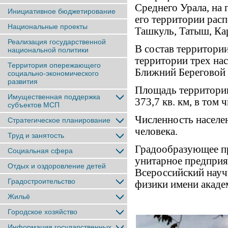
Среднего Урала, на 
Инициативное бюджетирование
его территории расп
Национальные проекты
Ташкуль, Татыш, Кар
Реализация государственной
В состав территори
национальной политики
территории трех на
Территория опережающего
Ближний Береговой 
социально-экономического
развития
Площадь территории
Имущественная поддержка
373,7 кв. км, в том
субъектов МСП
Численность населен
Стратегическое планирование
человека.
Труд и занятость
Градообразующее пр
Социальная сфера
унитарное предприя
Отдых и оздоровление детей
Всероссийский науч
Градостроительство
физики имени академ
Жильё
Городское хозяйство
Информация государственных