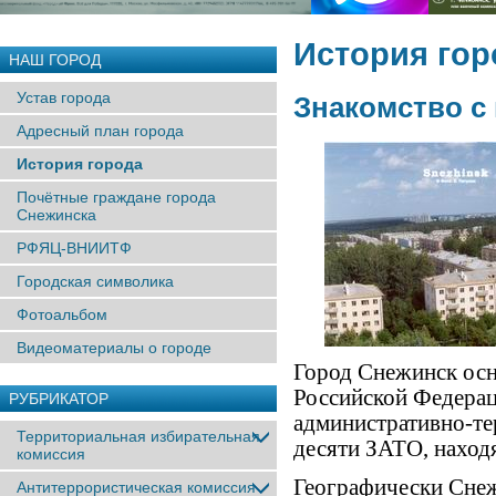
История гор
НАШ ГОРОД
Устав города
Знакомство с
Адресный план города
История города
Почётные граждане города
Снежинска
РФЯЦ-ВНИИТФ
Городская символика
Фотоальбом
Видеоматериалы о городе
Город Снежинск осно
Российской Федерац
РУБРИКАТОР
административно-те
Территориальная избирательная
десяти ЗАТО, наход
комиссия
Географически Снеж
Антитеррористическая комиссия