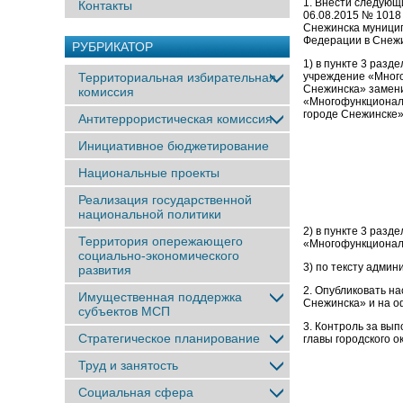
1. Внести следующ
Контакты
06.08.2015 № 1018
Снежинска муницип
Федерации в Снежи
РУБРИКАТОР
1) в пункте 3 раз
Территориальная избирательная
учреждение «Много
Снежинска» замени
комиссия
«Многофункциональ
городе Снежинске»
Антитеррористическая комиссия
Инициативное бюджетирование
Национальные проекты
Реализация государственной
национальной политики
2) в пункте 3 раз
Территория опережающего
«Многофункциональ
социально-экономического
3) по тексту адми
развития
2. Опубликовать н
Имущественная поддержка
Снежинска» и на о
субъектов МСП
3. Контроль за вы
Стратегическое планирование
главы городского о
Труд и занятость
Социальная сфера