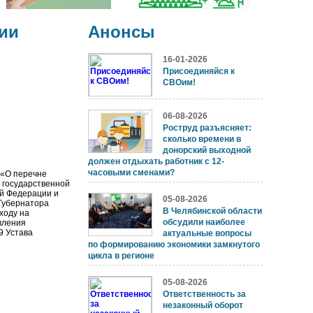
ии
Анонсы
16-01-2026
Присоединяйся к
СВОим!
06-08-2026
Роструд разъясняет:
сколько времени в
донорский выходной
должен отдыхать работник с 12-
часовыми сменами?
 «О перечне
 государственной
ой Федерации и
05-08-2026
Губернатора
В Челябинской области
ходу на
обсудили наиболее
вления
9 Устава
актуальные вопросы
по формированию экономики замкнутого
цикла в регионе
05-08-2026
Ответственность за
незаконный оборот