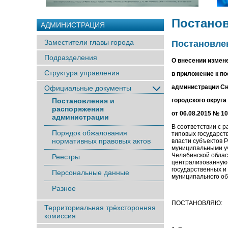
Постано
АДМИНИСТРАЦИЯ
Заместители главы города
Постановлен
Подразделения
О внесении измен
Структура управления
в приложение к п
администрации С
Официальные документы
Постановления и
городского округа
распоряжения
от 06.08.2015 № 1
администрации
В соответствии с 
Порядок обжалования
типовых государст
нормативных правовых актов
власти субъектов 
муниципальными уч
Челябинской облас
Реестры
централизованную
государственных и 
Персональные данные
муниципального об
Разное
ПОСТАНОВЛЯЮ:
Территориальная трёхсторонняя
комиссия