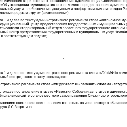
ие изменения в приложение к постановлению администрации Снежинского гор
 «Об утверждении административного регламента предоставления админист
альной услуги по обеспечению доступным и комфортным жильем граждан Ро
нском городском округе» (с изменениями):
дела 1 и далее по тексту административного регламента слова «автономное м
функциональный центр предоставления государственных и муниципальных у
ть словами «территориальный отдел областного государственного автономн
ный центр предоставления государственных и муниципальных услуг Челяби
 в соответствующем падеже;
2
дела 1 и далее по тексту административного регламента слова «АУ «МФЦ» зам
ный центр», в соответствующем падеже;
нистративного регламента слова «mfc@snzadm.ru» заменить словами «snz@mfc
астоящее постановление в газете «Известия Собрания депутатов и админист
фициальном сайте органов местного самоуправления Снежинского городского 
полнением настоящего постановления возложить на исполняющего обязанно
круга Д.С.Встротина.