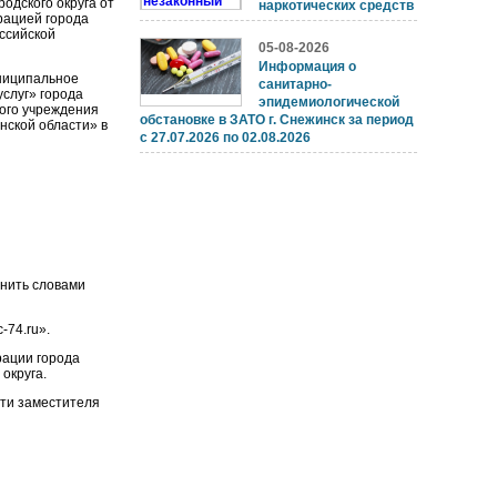
одского округа от
наркотических средств
рацией города
ссийской
05-08-2026
Информация о
униципальное
санитарно-
слуг» города
эпидемиологической
ого учреждения
обстановке в ЗАТО г. Снежинск за период
нской области» в
с 27.07.2026 по 02.08.2026
енить словами
-74.ru».
рации города
округа.
сти заместителя