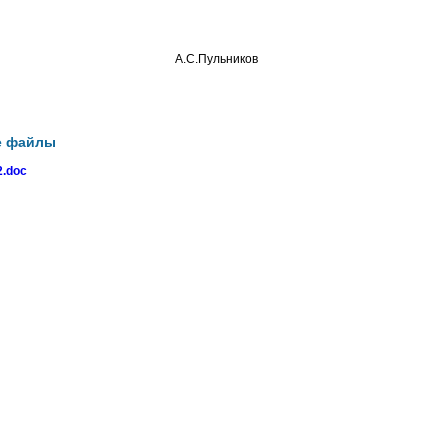
о округа А.С.Пульников
е файлы
.doc