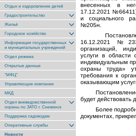
внесенных в нег
Отдых и оздоровление детей
17.12.2021 №66411
Градостроительство
и социального ра
Жильё
№205н.
Городское хозяйство
Постановлением
16.12.2021 №23
Информация государственных
и муниципальных учреждений
организаций, инд
услуги в области 
Отдел режима
индивидуальным пр
Открытые данные
охраны труда» у
"МФЦ"
требования к орга
оказывающим услуги
Управляющие компании
Постановление Пра
МКД
будет действовать д
Отдел вневедомственной
охраны по ЗАТО г. Снежинск
Более подробно п
документах, прикре
Поддержка садоводам
Оперативные службы
Новости