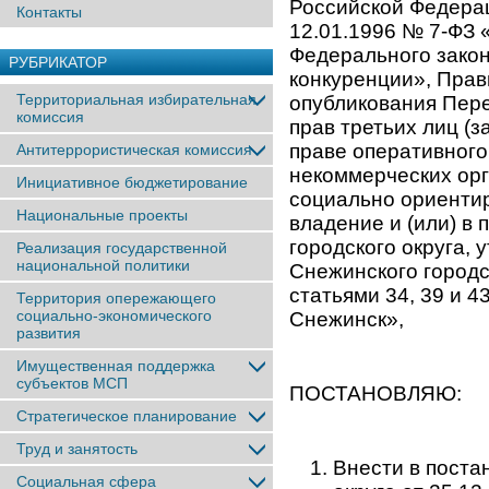
Российской Федерац
Контакты
12.01.1996 № 7-ФЗ 
Федерального закон
РУБРИКАТОР
конкуренции», Прав
Территориальная избирательная
опубликования Пере
комиссия
прав третьих лиц (
праве оперативного
Антитеррористическая комиссия
некоммерческих орг
Инициативное бюджетирование
социально ориенти
Национальные проекты
владение и (или) в
городского округа,
Реализация государственной
национальной политики
Снежинского городс
статьями 34, 39 и 
Территория опережающего
социально-экономического
Снежинск»,
развития
Имущественная поддержка
субъектов МСП
ПОСТАНОВЛЯЮ:
Стратегическое планирование
Труд и занятость
Внести в поста
Социальная сфера