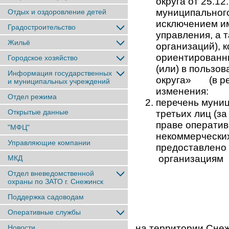
округа от 25.1
муниципального
Отдых и оздоровление детей
исключением им
Градостроительство
управления, а 
Жильё
организаций), 
ориентированн
Городское хозяйство
(или) в пользо
Информация государственных
округа» (в ре
и муниципальных учреждений
изменения:
Отдел режима
перечень муниц
Открытые данные
третьих лиц (з
праве оператив
"МФЦ"
некоммерческих
Управляющие компании
предоставлено
организация
МКД
Отдел вневедомственной
охраны по ЗАТО г. Снежинск
Поддержка садоводам
Оперативные службы
на территории Снеж
Новости