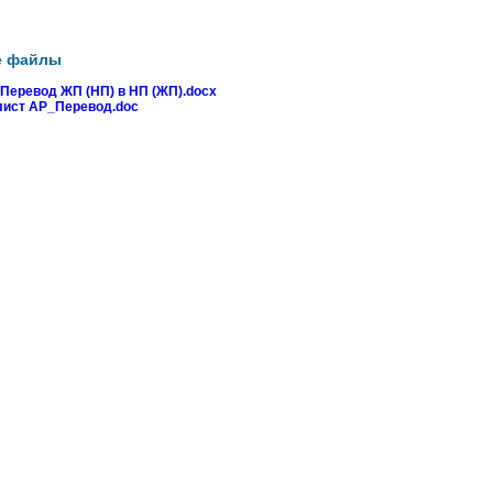
е файлы
Перевод ЖП (НП) в НП (ЖП).docx
лист АР_Перевод.doc