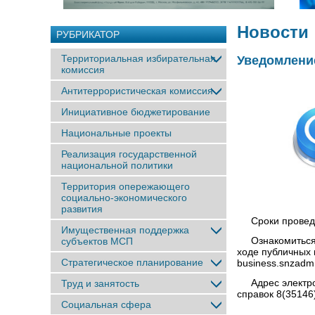
Новости
РУБРИКАТОР
Территориальная избирательная
Уведомлени
комиссия
Антитеррористическая комиссия
Инициативное бюджетирование
Национальные проекты
Реализация государственной
национальной политики
Территория опережающего
социально-экономического
развития
Сроки проведени
Имущественная поддержка
Ознакомиться с
субъектов МСП
ходе публичных 
Стратегическое планирование
business.snzadm
Адрес электрон
Труд и занятость
справок 8(35146
Социальная сфера