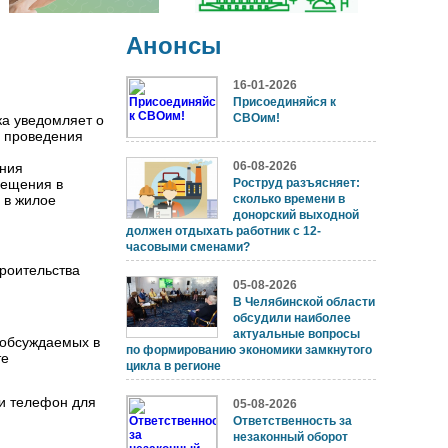
Анонсы
16-01-2026
Присоединяйся к
СВОим!
а уведомляет о
х проведения
06-08-2026
ения
мещения в
Роструд разъясняет:
 в жилое
сколько времени в
донорский выходной
должен отдыхать работник с 12-
часовыми сменами?
роительства
05-08-2026
В Челябинской области
обсудили наиболее
актуальные вопросы
 обсуждаемых в
по формированию экономики замкнутого
те
цикла в регионе
и телефон для
05-08-2026
Ответственность за
незаконный оборот