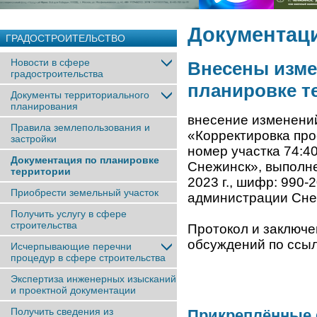
Документаци
ГРАДОСТРОИТЕЛЬСТВО
Новости в сфере
Внесены изме
градостроительства
планировке т
Документы территориального
планирования
внесение изменений
Правила землепользования и
«Корректировка про
застройки
номер участка 74:40
Документация по планировке
Снежинск», выполне
территории
2023 г., шифр: 990
Приобрести земельный участок
администрации Снеж
Получить услугу в сфере
строительства
Протокол и заключе
обсуждений по ссыл
Исчерпывающие перечни
процедур в сфере строительства
Экспертиза инженерных изысканий
и проектной документации
Получить сведения из
Прикреплённые