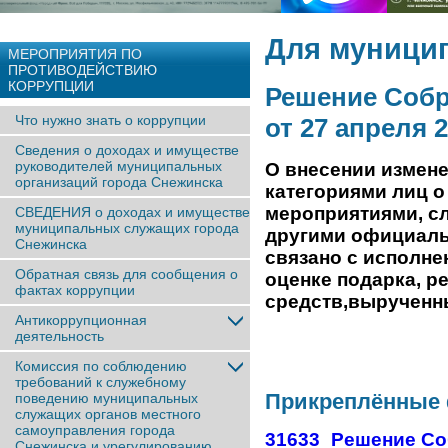
Для муници
МЕРОПРИЯТИЯ ПО
ПРОТИВОДЕЙСТВИЮ
КОРРУПЦИИ
Решение Собр
Что нужно знать о коррупции
от 27 апреля 
Сведения о доходах и имуществе
руководителей муниципальных
О внесении измен
организаций города Снежинска
категориями
лиц о
мероприятиями,
с
СВЕДЕНИЯ о доходах и имуществе
муниципальных служащих города
другими
официаль
Снежинска
связано с исполн
Обратная связь для сообщения о
оценке подарка, 
фактах коррупции
средств,
вырученны
Антикоррупционная
деятельность
Комиссия по соблюдению
требований к служебному
Прикреплённые
поведению муниципальных
служащих органов местного
самоуправления города
31633_Решение Соб
Снежинска и урегулированию