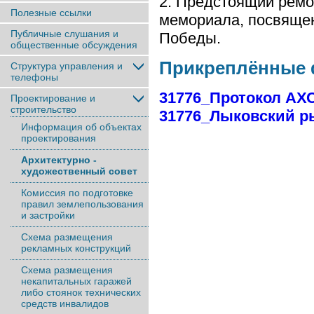
2. Предстоящий ремо
Полезные ссылки
мемориала, посвяще
Публичные слушания и
Победы.
общественные обсуждения
Прикреплённые
Структура управления и
телефоны
31776_Протокол АХС
Проектирование и
строительство
31776_Лыковский ры
Информация об объектах
проектирования
Архитектурно -
художественный совет
Комиссия по подготовке
правил землепользования
и застройки
Схема размещения
рекламных конструкций
Схема размещения
некапитальных гаражей
либо стоянок технических
средств инвалидов