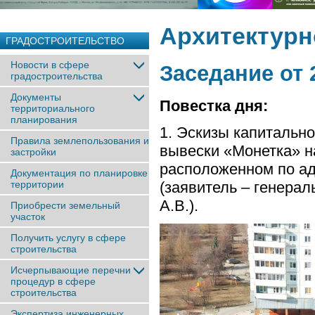
Архитектурн
ГРАДОСТРОИТЕЛЬСТВО
Новости в сфере
Заседание от 
градостроительства
Документы
Повестка дня:
территориального
планирования
1. Эскизы капитальн
Правила землепользования и
вывески «Монетка» н
застройки
расположенном по адр
Документация по планировке
территории
(заявитель – генера
А.В.).
Приобрести земельный
участок
Получить услугу в сфере
строительства
Исчерпывающие перечни
процедур в сфере
строительства
Экспертиза инженерных