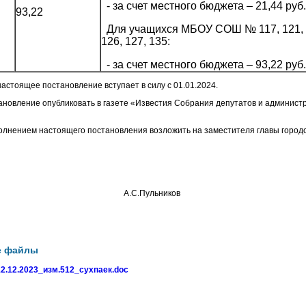
- за счет местного бюджета – 21,44 руб.
93,22
Для учащихся МБОУ СОШ № 117, 121, 
126, 127, 135:
- за счет местного бюджета – 93,22 руб.
 настоящее постановление вступает в силу с 01.01.2024.
ановление опубликовать в газете «Известия Собрания депутатов и админист
полнением настоящего постановления возложить на заместителя главы городс
о округа А.С.Пульников
е файлы
2.12.2023_изм.512_сухпаек.doc