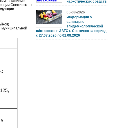
тным питанием в
наркотических средств
трации Снежинского
следующие
05-08-2026
Информация о
санитарно-
айков)
эпидемиологической
ий муниципальной
обстановке в ЗАТО г. Снежинск за период
с 27.07.2026 по 02.08.2026
.;
125,
б.;