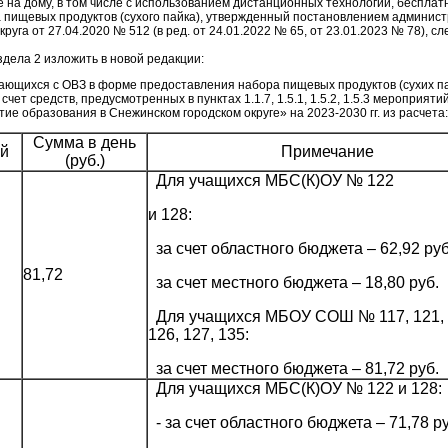
 на дому, в том числе с использованием дистанционных технологий, беспла
 пищевых продуктов (сухого пайка), утвержденный постановлением админис
круга от 27.04.2020 № 512 (в ред. от 24.01.2022 № 65, от 23.01.2023 № 78), 
аздела 2 изложить в новой редакции:
чающихся с ОВЗ в форме предоставления набора пищевых продуктов (сухих п
счет средств, предусмотренных в пунктах 1.1.7, 1.5.1, 1.5.2, 1.5.3 мероприят
е образования в Снежинском городском округе» на 2023-2030 гг. из расчета:
Сумма в день
ей
Примечание
(руб.)
Для учащихся МБС(К)ОУ № 122
и 128:
за счет областного бюджета – 62,92 руб
81,72
за счет местного бюджета – 18,80 руб.
Для учащихся МБОУ СОШ № 117, 121, 
126, 127, 135:
за счет местного бюджета – 81,72 руб.
Для учащихся МБС(К)ОУ № 122 и 128:
- за счет областного бюджета – 71,78 ру