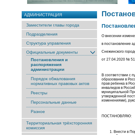
Постано
АДМИНИСТРАЦИЯ
Заместители главы города
Постановлен
Подразделения
О внесении измен
Структура управления
в постановление 
Снежинского городс
Официальные документы
Постановления и
от 27.04.2020 № 5
распоряжения
администрации
В соответствии с 
Порядок обжалования
образовании в Рос
нормативных правовых актов
прав ребенка в Ро
инвалидов в Росси
муниципальной Про
Реестры
утвержденной пост
изменениями), рук
Персональные данные
Разное
ПОСТАНОВЛЯЮ:
Территориальная трёхсторонняя
комиссия
Внести в П