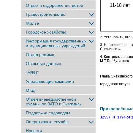
11-18 лет
Отдых и оздоровление детей
Градостроительство
Жильё
Городское хозяйство
2. Установить, что
Информация государственных
3. Настоящее пост
и муниципальных учреждений
Снежинска».
Отдел режима
4. Контроль за вы
М.Т.Ташбулатова.
Открытые данные
"МФЦ"
Глава Снежинского
Управляющие компании
городског
МКД
Отдел вневедомственной
охраны по ЗАТО г. Снежинск
Прикреплённы
Поддержка садоводам
32557_П_1794 от 1
Оперативные службы
Новости