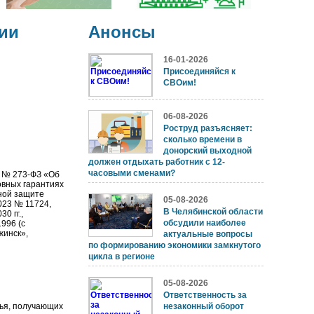
ии
Анонсы
16-01-2026
Присоединяйся к
СВОим!
06-08-2026
Роструд разъясняет:
сколько времени в
донорский выходной
должен отдыхать работник с 12-
часовыми сменами?
2 № 273-ФЗ «Об
овных гарантиях
ной защите
05-08-2026
023 № 11724,
В Челябинской области
0 гг.,
обсудили наиболее
996 (с
жинск»,
актуальные вопросы
по формированию экономики замкнутого
цикла в регионе
05-08-2026
Ответственность за
ья, получающих
незаконный оборот