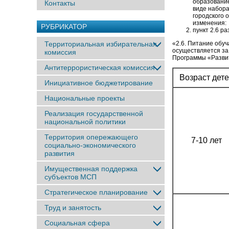
образование
Контакты
виде набора
городского о
изменения:
РУБРИКАТОР
пункт 2.6 р
Территориальная избирательная
«2.6. Питание обу
осуществляется за 
комиссия
Программы «Развити
Антитеррористическая комиссия
Возраст дет
Инициативное бюджетирование
Национальные проекты
Реализация государственной
национальной политики
Территория опережающего
7-10 лет
социально-экономического
развития
Имущественная поддержка
субъектов МСП
Стратегическое планирование
Труд и занятость
Социальная сфера