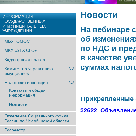
Новости
ИНФОРМАЦИЯ
ГОСУДАРСТВЕННЫХ
И МУНИЦИПАЛЬНЫХ
На вебинаре 
УЧРЕЖДЕНИЙ
об изменения
МБУ "ОМОС"
по НДС и пре
МКУ «УГХ СГО»
в качестве у
Кадастровая палата
суммах налог
Комитет по управлению
имуществом
Налоговая инспекция
Контакты и общая
информация
Прикреплённые
Новости
32622_Объявление
Отделение Социального фонда
России по Челябинской области
Росреестр