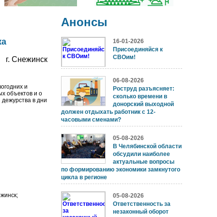
Анонсы
ка
16-01-2026
Присоединяйся к
СВОим!
г. Снежинск
06-08-2026
огодних и
Роструд разъясняет:
х объектов и о
сколько времени в
 дежурства в дни
донорский выходной
должен отдыхать работник с 12-
часовыми сменами?
05-08-2026
В Челябинской области
обсудили наиболее
актуальные вопросы
по формированию экономики замкнутого
цикла в регионе
жинск;
05-08-2026
Ответственность за
незаконный оборот