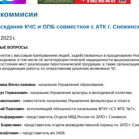
 коммисии
седание КЧС и ОПБ совместное с АТК г. Снежинс
2023 г.
ЫЕ ВОПРОСЫ:
ъектов с массовым пребыванием людей, задействованных в праздновании Нов
аздников, в том числе об антитеррористической защищенности вышеуказанны
остоянии мест реализации пиротехнической продукции, а также организации
ях координации работы по оперативному решению возможных ЧС.
рина Вячеславовна
– начальник Управления образования;
рт Германович
– начальник Управления культуры и молодежной политики;
Николаевич
– заместитель начальника Управления физкультуры и спорта;
лий Павлович
– исполняющий обязанности начальника ФГКУ «СУ ФПС №7»;
Альфридович
– представитель Отдела МВД России по ЗАТО г. Снежинск;
 Борисович
– представитель отдела вневедомственной охраны по ЗАТО г. Сне
ихайлович –
представитель в/ч 3468;