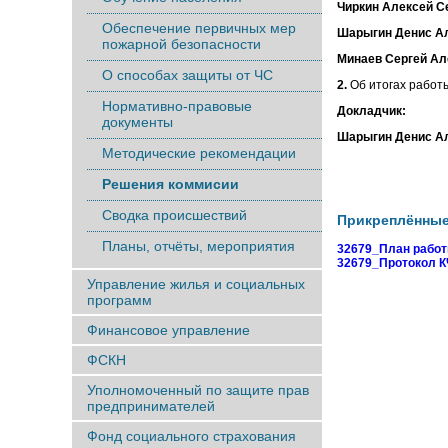
Чиркин Алексей С
Обеспечение первичных мер
Шарыгин Денис А
пожарной безопасности
Минаев Сергей Ал
О способах защиты от ЧС
2.
Об итогах работ
Нормативно-правовые
Докладчик:
документы
Шарыгин Денис А
Методические рекомендации
Решения коммисии
Сводка происшествий
Прикреплённы
Планы, отчёты, мероприятия
32679_План работы
32679_Протокол КЧ
Управление жилья и социальных
программ
Финансовое управление
ФСКН
Уполномоченный по защите прав
предпринимателей
Фонд социального страхования