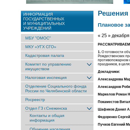
Решения
ИНФОРМАЦИЯ
ГОСУДАРСТВЕННЫХ
И МУНИЦИПАЛЬНЫХ
Плановое за
УЧРЕЖДЕНИЙ
« 25 » декабря 
МБУ "ОМОС"
РАССМАТРИВАЕМ
МКУ «УГХ СГО»
1.
О готовности об
Кадастровая палата
Рождественских пр
противопожарном с
Комитет по управлению
праздников, в цел
имуществом
Докладчики:
Налоговая инспекция
Александрова Ма
Отделение Социального фонда
Александров Робе
России по Челябинской области
Маркелов Роман 
Росреестр
Покаместов Вита
Отдел ГЗ г.Снежинска
Шафиков Данил 
Контакты и общая
Федоренко Сергей
информация
Пучков Евгений М
Обучение населения