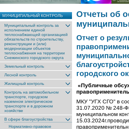
Отчеты об 
МУНИЦИПАЛЬНЫЙ КОНТРОЛЬ
муниципаль
Муниципальный контроль за
исполнением единой
теплоснабжающей организацией
Отчет о резу
обязательств по строительству,
реконструкции и (или)
правопримени
модернизации объектов
теплоснабжения на территории
муниципально
Снежинского городского округа
благоустройс
Земельный контроль
городского ок
Лесной контроль
Жилищный контроль
«Публичные обсуж
правоприменитель
Контроль на автомобильном
транспорте, городском
МКУ "УГХ СГО" в соо
наземном электрическом
транспорте и в дорожном
31.07.2020 № 248-Ф
хозяйстве
муниципальном конт
В сфере благоустройства
15.03.2024г.провод
правоприменительн
Нормативно-правовое