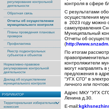
регулирование контрольной
контроля в сфере бл
деятельности
С результатами об
Обратная связь
осуществления мун
Отчеты об осуществлении
в 2023 году можно 
муниципального контроля
самоуправления Сне
Планы проведения плановых
Муниципальный конт
проверок
Отчеты об осущест
(
http://www.snzadm.
Профилактика
Реестр подконтрольных
По итогам рассмот
субъектов и объектов
правоприменительн
контроляжители му
Нормативно-правовое
могут направлять в
регулирование контрольной
деятельности
предложения в адр
"УГХ СГО" в электр
Доклад об осуществлении
муниципального контроля
личного или почтов
Адрес МКУ "УГХ СГО"
РУБРИКАТОР
Ленина д.30.
Территориальная избирательная
E-mail:
kgkhsnezhin
комиссия