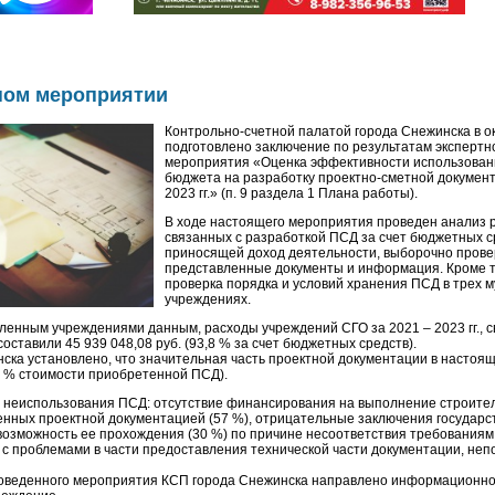
ном мероприятии
Контрольно-счетной палатой города Снежинска в ок
подготовлено заключение по результатам экспертн
мероприятия «Оценка эффективности использован
бюджета на разработку проектно-сметной документ
2023 гг.» (п. 9 раздела 1 Плана работы).
В ходе настоящего мероприятия проведен анализ 
связанных с разработкой ПСД за счет бюджетных ср
приносящей доход деятельности, выборочно пров
представленные документы и информация. Кроме т
проверка порядка и условий хранения ПСД в трех 
учреждениях.
ленным учреждениями данным, расходы учреждений СГО за 2021 – 2023 гг., 
оставили 45 939 048,08 руб. (93,8 % за счет бюджетных средств).
ска установлено, что значительная часть проектной документации в настоя
5 % стоимости приобретенной ПСД).
 неиспользования ПСД: отсутствие финансирования на выполнение строите
енных проектной документацией (57 %), отрицательные заключения государс
возможность ее прохождения (30 %) по причине несоответствия требованиям
зи с проблемами в части предоставления технической части документации, не
оведенного мероприятия КСП города Снежинска направлено информационное