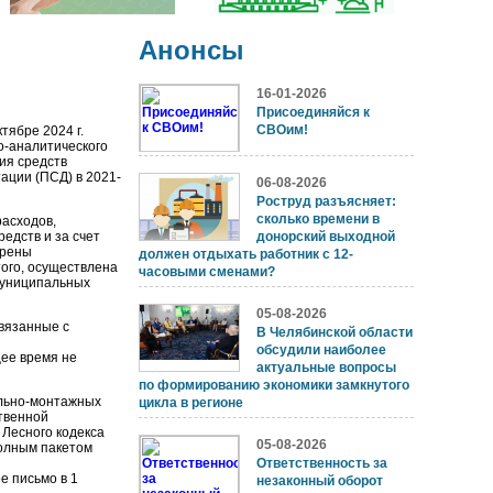
Анонсы
16-01-2026
Присоединяйся к
СВОим!
тябре 2024 г.
о-аналитического
ия средств
ации (ПСД) в 2021-
06-08-2026
Роструд разъясняет:
сколько времени в
расходов,
едств и за счет
донорский выходной
ерены
должен отдыхать работник с 12-
ого, осуществлена
часовыми сменами?
муниципальных
05-08-2026
связанные с
В Челябинской области
обсудили наиболее
щее время не
актуальные вопросы
по формированию экономики замкнутого
льно-монтажных
цикла в регионе
твенной
 Лесного кодекса
05-08-2026
полным пакетом
Ответственность за
 письмо в 1
незаконный оборот