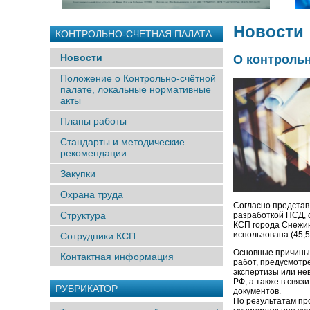
Новости
КОНТРОЛЬНО-СЧЕТНАЯ ПАЛАТА
Новости
О контроль
Положение о Контрольно-счётной
палате, локальные нормативные
акты
Планы работы
Стандарты и методические
рекомендации
Закупки
Охрана труда
Согласно представ
Структура
разработкой ПСД, с
КСП города Снежин
использована (45,
Сотрудники КСП
Основные причины
Контактная информация
работ, предусмотр
экспертизы или не
РФ, а также в свя
РУБРИКАТОР
документов.
По результатам пр