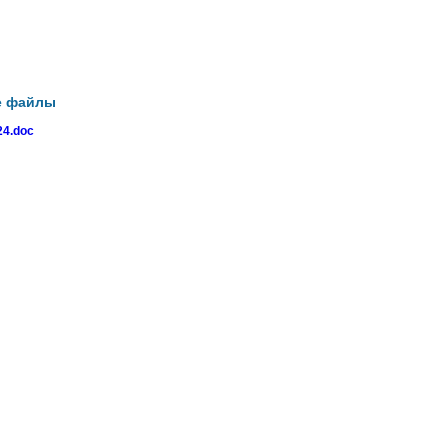
е файлы
4.doc