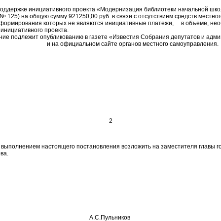
 поддержке инициативного проекта «Модернизация библиотеки начальной шк
125) на общую сумму 921250,00 руб. в связи с отсутствием средств местно
 формирования которых не являются инициативные платежи, в объеме, не
инициативного проекта.
ие подлежит опубликованию в газете «Известия Собрания депутатов и адми
» и на официальном сайте органов местного самоуправления.
2
 выполнением настоящего постановления возложить на заместителя главы го
ва.
о округа А.С.Пульников