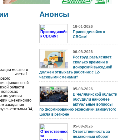
ии
Анонсы
16-01-2026
Присоединяйся к
СВОим!
06-08-2026
Роструд разъясняет:
сколько времени в
донорский выходной
зации местного
должен отдыхать работник с 12-
ом 4 части 1
часовыми сменами?
вового
ния финансовой
нской области
05-08-2026
вопросах
В Челябинской области
я получения
обсудили наиболее
ории Снежинского
актуальные вопросы
лом заседания
вуясь статьями 34,
по формированию экономики замкнутого
цикла в регионе
05-08-2026
Ответственность за
незаконный оборот