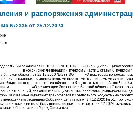
вления и распоряжения администрац
ие №2335 от 25.12.2024
ржке
екта
Федеральным законом от 06.10.2003 № 131-ФЗ «Об общих принципах органи
 в Российской Федерации», пунктом 2 части 1 статьи 6, пункт
Челябинской области от 22.12.2020 № 288-ЗО «О некоторых вопросах пра
ношений, связанных с инициативными проектами, выдвигаемыми для получе
 межбюджетных трансфертов из областного бюджета» (далее – Закон Челяби
жением «О реализации Закона Челябинской области «О некоторых 
ования отношений, связанных с инициативными проектами, выдвигаемыми дл
жки за счет межбюджетных трансфертов из областного бюджета» на террит
», утвержденным решением Собрания депутатов от 24.12.2020 № 51, протоко
урсной комиссии по отбору инициативных проектов от 23.12.2024, руководст
ального образования «Город Снежинск»,