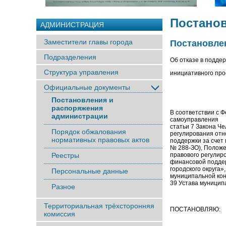
Постано
АДМИНИСТРАЦИЯ
Заместители главы города
Постановлен
Подразделения
Об отказе в подде
Структура управления
инициативного про
Официальные документы
Постановления и
распоряжения
В соответствии с 
администрации
самоуправления
статьи 7 Закона 
Порядок обжалования
регулирования от
нормативных правовых актов
поддержки за счет
№ 288-ЗО), Поло
Реестры
правового регулир
финансовой поддер
городского округа
Персональные данные
муниципальной конк
39 Устава муницип
Разное
Территориальная трёхсторонняя
ПОСТАНОВЛЯЮ:
комиссия