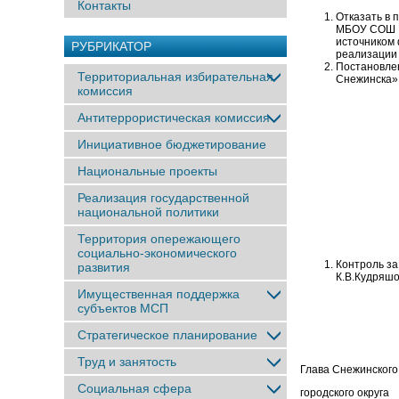
Контакты
Отказать в
МБОУ СОШ № 
источником
РУБРИКАТОР
реализации 
Постановлен
Территориальная избирательная
Снежинска
комиссия
Антитеррористическая комиссия
Инициативное бюджетирование
Национальные проекты
Реализация государственной
национальной политики
Территория опережающего
социально-экономического
Контроль за
развития
К.В.Кудряшо
Имущественная поддержка
субъектов МСП
Стратегическое планирование
Труд и занятость
Глава Снежинского
Социальная сфера
городског