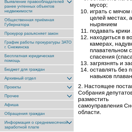
Выявление правообладателей
мусор;
ранее учтенныx объектов
играть с мячом
недвижимости
целей местах, 
Общественная приёмная
нырянием и 
Губернатора
подавать крики
Прокурор разъясняет закон
находиться в в
График работы прокуратуры ЗАТО
камерах, надув
г. Снежинска
плавательном с
Бесплатная юридическая
спасения (спаса
помощь
загрязнять и з
оставлять без 
Бюджет для граждан
навыков плаван
Архивный отдел
2. Настоящее поста
Проекты
Собрания депутатов
Прочее
разместить на 
Афиша
самоуправления Сне
области.
Обращения граждан
Информация о среднемесячной
заработной плате