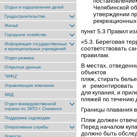
постановлением
Челябинской 
Отдых и оздоровление детей
утверждении пр
Градостроительство
рекреационных
Жильё
пункт 5.3 Правил из
Городское хозяйство
«5.3. Береговая те
Информация государственных
соответствовать с
и муниципальных учреждений
правилам.
Отдел режима
В местах, отведенн
Открытые данные
объектов до 500
"МФЦ"
пляж, стирать бель
и ремонтировать т
Управляющие компании
для купания, и при
МКД
пляжей по течению 
Отдел вневедомственной
охраны по ЗАТО г. Снежинск
Границы плавания в
Поддержка садоводам
Пляж должен отвеч
Перед началом купа
Оперативные службы
должно быть обсле
Новости