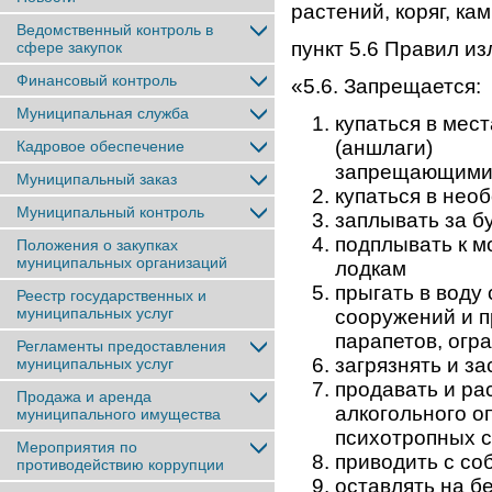
растений, коряг, кам
Ведомственный контроль в
пункт 5.6 Правил из
сфере закупок
Финансовый контроль
«5.6. Запрещается:
Муниципальная служба
купаться в мес
(аншлаги
Кадровое обеспечение
запрещающими 
Муниципальный заказ
купаться в нео
Муниципальный контроль
заплывать за б
подплывать к м
Положения о закупках
муниципальных организаций
лодкам и д
прыгать в воду
Реестр государственных и
муниципальных услуг
сооружений и п
парапетов, огр
Регламенты предоставления
загрязнять и з
муниципальных услуг
продавать и ра
Продажа и аренда
алкогольного о
муниципального имущества
психотропных 
Мероприятия по
приводить с со
противодействию коррупции
оставлять на бе