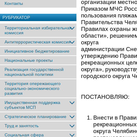
организации местно
Контакты
Приказом МЧС Росс
пользования пляжа
РУБРИКАТОР
Правительства Челя
Территориальная избирательная
Правилах охраны жи
комиссия
области», решением
округа от 18.
Антитеррористическая комиссия
администрации Снеж
Инициативное бюджетирование
утверждению Прави
Национальные проекты
рекреационных целе
округа», руководств
Реализация государственной
национальной политики
городского округа Ч
Территория опережающего
социально-экономического
развития
ПОСТАНОВЛЯЮ:
Имущественная поддержка
субъектов МСП
Стратегическое планирование
Внести в Прави
рекреационных 
Труд и занятость
округа Челябин
Социальная сфера