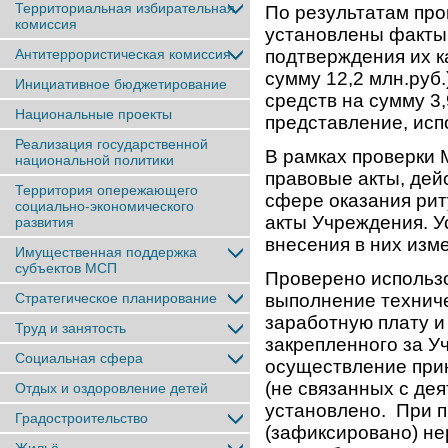
Территориальная избирательная
По результатам про
комиссия
установлены факты 
Антитеррористическая комиссия
подтверждения их к
сумму 12,2 млн.руб
Инициативное бюджетирование
средств на сумму 3
Национальные проекты
представление, исп
Реализация государственной
В рамках проверки
национальной политики
правовые акты, дей
Территория опережающего
сфере оказания рит
социально-экономического
акты Учреждения. У
развития
внесения в них изм
Имущественная поддержка
субъектов МСП
Проверено использ
Стратегическое планирование
выполнение техниче
заработную плату и 
Труд и занятость
закрепленного за 
Социальная сфера
осуществление при
(не связанных с де
Отдых и оздоровление детей
установлено. При 
Градостроительство
(зафиксировано) н