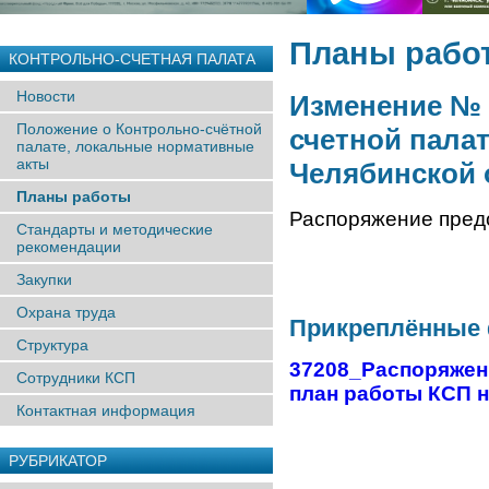
Планы рабо
КОНТРОЛЬНО-СЧЕТНАЯ ПАЛАТА
Новости
Изменение № 
Положение о Контрольно-счётной
счетной пала
палате, локальные нормативные
акты
Челябинской о
Планы работы
Распоряжение предс
Стандарты и методические
рекомендации
Закупки
Охрана труда
Прикреплённые
Структура
37208_Распоряжение
Сотрудники КСП
план работы КСП на
Контактная информация
РУБРИКАТОР