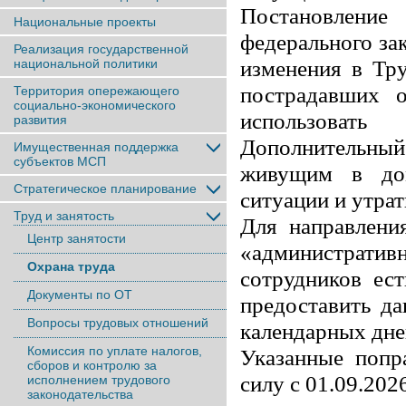
Постановлени
Национальные проекты
федерального за
Реализация государственной
изменения в Тр
национальной политики
пострадавших о
Территория опережающего
социально-экономического
использоват
развития
Дополнительный
Имущественная поддержка
субъектов МСП
живущим в до
Стратегическое планирование
ситуации и утра
Труд и занятость
Для направлени
Центр занятости
«администрат
Охрана труда
сотрудников ес
Документы по ОТ
предоставить д
Вопросы трудовых отношений
календарных дне
Комиссия по уплате налогов,
Указанные попр
сборов и контролю за
силу с 01.09.2026
исполнением трудового
законодательства