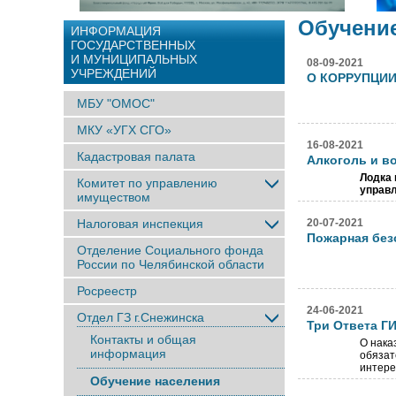
Обучени
ИНФОРМАЦИЯ
ГОСУДАРСТВЕННЫХ
И МУНИЦИПАЛЬНЫХ
08-09-2021
УЧРЕЖДЕНИЙ
О КОРРУПЦИ
МБУ "ОМОС"
МКУ «УГХ СГО»
16-08-2021
Кадастровая палата
Алкоголь и в
Лодка 
Комитет по управлению
управл
имуществом
Налоговая инспекция
20-07-2021
Пожарная без
Отделение Социального фонда
России по Челябинской области
Росреестр
24-06-2021
Отдел ГЗ г.Снежинска
Три Ответа Г
Контакты и общая
О нака
информация
обязат
интере
Обучение населения