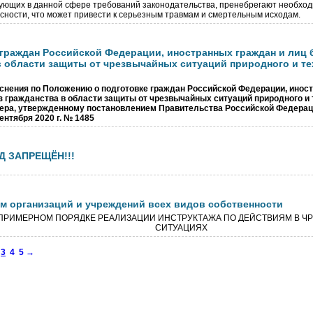
ующих в данной сфере требований законодательства, пренебрегают необх
сности, что может привести к серьезным травмам и смертельным исходам.
 граждан Российской Федерации, иностранных граждан и лиц 
в области защиты от чрезвычайных ситуаций природного и те
нения по Положению о подготовке граждан Российской Федерации, инос
з гражданства в области защиты от чрезвычайных ситуаций природного и 
ера, утвержденному постановлением Правительства Российской Федера
сентября 2020 г. № 1485
Д ЗАПРЕЩЁН!!!
м организаций и учреждений всех видов собственности
ПРИМЕРНОМ ПОРЯДКЕ РЕАЛИЗАЦИИ ИНСТРУКТАЖА ПО ДЕЙСТВИЯМ В Ч
СИТУАЦИЯХ
3
4
5
→