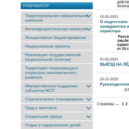
действ
РУБРИКАТОР
безопа
Территориальная избирательная
15-02-2021
комиссия
О подготовке
гражданства 
Антитеррористическая комиссия
характера
Разъяс
Инициативное бюджетирование
лиц бе
характ
Национальные проекты
от 18 
Реализация государственной
национальной политики
01-02-2021
ВЫЕЗД НА ЛЁ
Территория опережающего
социально-экономического
развития
25-12-2020
Руководителя
Имущественная поддержка
О 
субъектов МСП
Стратегическое планирование
Страницы:
←
1
2
Труд и занятость
Социальная сфера
Отдых и оздоровление детей