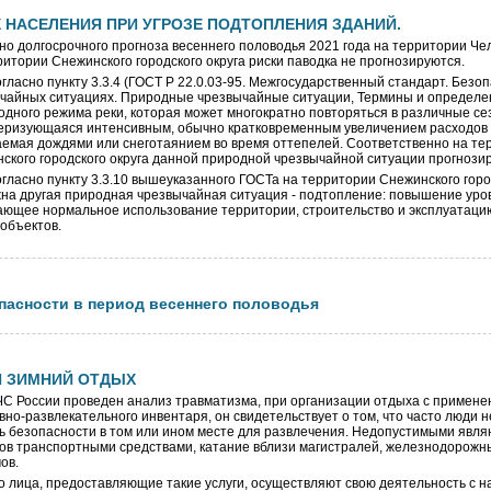
 НАСЕЛЕНИЯ ПРИ УГРОЗЕ ПОДТОПЛЕНИЯ ЗДАНИЙ.
но долгосрочного прогноза весеннего половодья 2021 года на территории Че
ритории Снежинского городского округа риски паводка не прогнозируются.
но пункту 3.3.4 (ГОСТ Р 22.0.03-95. Межгосударственный стандарт. Безоп
чайных ситуациях. Природные чрезвычайные ситуации, Термины и определе
одного режима реки, которая может многократно повторяться в различные се
еризующаяся интенсивным, обычно кратковременным увеличением расходов 
емая дождями или снеготаянием во время оттепелей. Соответственно на те
ского городского округа данной природной чрезвычайной ситуации прогнозир
но пункту 3.3.10 вышеуказанного ГОСТа на территории Снежинского город
на другая природная чрезвычайная ситуация - подтопление: повышение уров
ющее нормальное использование территории, строительство и эксплуатац
 объектов.
пасности в период весеннего половодья
 ЗИМНИЙ ОТДЫХ
России проведен анализ травматизма, при организации отдыха с примене
вно-развлекательного инвентаря, он свидетельствует о том, что часто люди н
ь безопасности в том или ином месте для развлечения. Недопустимыми явля
ов транспортными средствами, катание вблизи магистралей, железнодорожны
ов.
лица, предоставляющие такие услуги, осуществляют свою деятельность с 