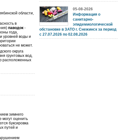
05-08-2026
лябинской области,
Информация о
санитарно-
асность в
эпидемиологической
ния)
паводок
-
обстановке в ЗАТО г. Снежинск за период
зоны года,
с 27.07.2026 по 02.08.2026
и уровней воды и
рритории
оваться не может.
ского округа
ня грунтовых вод,
ию расположенных
нием зимнего
е могут оценить
ются буксировка
х путей и
нарушением