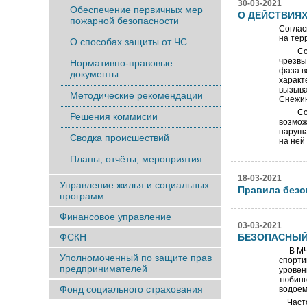
30-03-2021
Обеспечение первичных мер
О ДЕЙСТВИЯХ
пожарной безопасности
Соглас
на тер
О способах защиты от ЧС
Соглас
чрезвы
Нормативно-правовые
фаза в
документы
характ
вызыва
Методические рекомендации
Снежин
Соглас
Решения коммисии
возмож
наруша
Сводка происшествий
на ней
Планы, отчёты, мероприятия
18-03-2021
Управление жилья и социальных
Правила безо
программ
Финансовое управление
03-03-2021
ФСКН
БЕЗОПАСНЫЙ
В МЧС 
Уполномоченный по защите прав
спорти
предпринимателей
уровен
тюбинг
Фонд социального страхования
водоем
Часто 