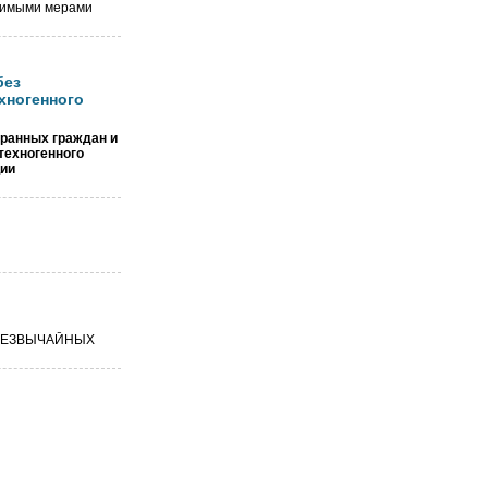
одимыми мерами
без
хногенного
транных граждан и
техногенного
ции
РЕЗВЫЧАЙНЫХ