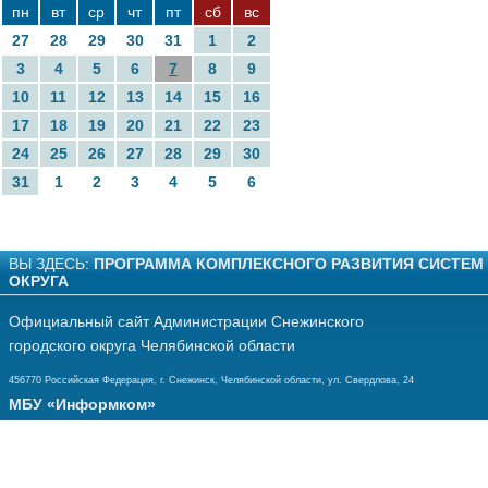
пн
вт
ср
чт
пт
сб
вс
27
28
29
30
31
1
2
3
4
5
6
7
8
9
10
11
12
13
14
15
16
17
18
19
20
21
22
23
24
25
26
27
28
29
30
31
1
2
3
4
5
6
ВЫ ЗДЕСЬ:
ПРОГРАММА КОМПЛЕКСНОГО РАЗВИТИЯ СИСТЕМ
ОКРУГА
Официальный сайт Администрации Снежинского
городского округа Челябинской области
456770 Российская Федерация, г. Снежинск, Челябинской области, ул. Свердлова, 24
МБУ «Информком»