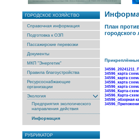
Информа
ГОРОДСКОЕ ХОЗЯЙСТВО
Справочная информация
План проти
городского 
Подготовка к ОЗП
Пассажирские перевозки
Документы
Прикреплённы
МКП "Энергетик"
34596_20241211_П
Правила благоустройства
34596_карта схем
34596_карта схем
Ресурсоснабжающие
34596_карта схема
организации
34596_карта схем
34596_Карта-схема
34596_Карта-схема
Экология
34596_обзорная ка
Предприятия экологического
34596_Приложение
направления действия
Информация
РУБРИКАТОР