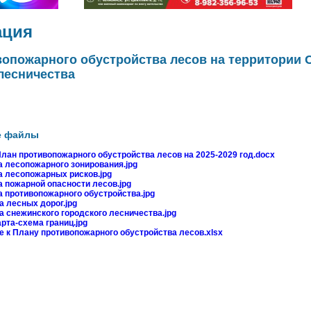
ция
вопожарного обустройства лесов на территории 
лесничества
е файлы
лан противопожарного обустройства лесов на 2025-2029 год.docx
а лесопожарного зонирования.jpg
а лесопожарных рисков.jpg
 пожарной опасности лесов.jpg
а противопожарного обустройства.jpg
 лесных дорог.jpg
 снежинского городского лесничества.jpg
рта-схема границ.jpg
 к Плану противопожарного обустройства лесов.xlsx