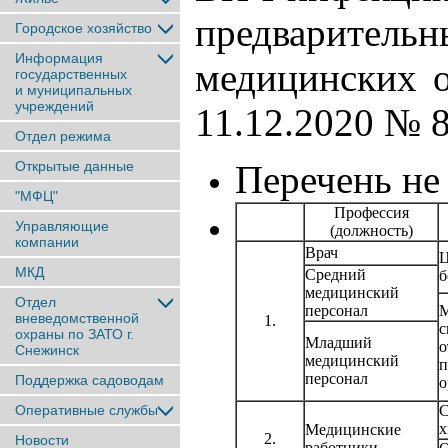
предварительн
Городское хозяйство
Информация
медицинских 
государственных
и муниципальных
учреждений
11.12.2020 № 8
Отдел режима
Открытые данные
Перечень не
"МФЦ"
Профессия
Управляющие
(должность)
компании
Врач
Ц
МКД
Средний
б
медицинский
Отдел
персонал
М
вневедомственной
1.
с
охраны по ЗАТО г.
Младший
о
Снежинск
медицинский
п
персонал
Поддержка садоводам
о
Оперативные службы
С
х
Медицинские
2.
Новости
работники