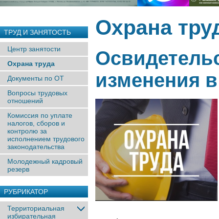
Охрана тру
ТРУД И ЗАНЯТОСТЬ
Центр занятости
Освидетель
Охрана труда
изменения в 
Документы по ОТ
Вопросы трудовых
отношений
Комиссия по уплате
налогов, сборов и
контролю за
исполнением трудового
законодательства
Молодежный кадровый
резерв
РУБРИКАТОР
Территориальная
избирательная