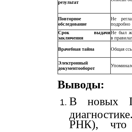
результат
Повторное
Не регла
обследование
подробно
Срок выдачи
Не был ж
заключения
в правила
Врачебная тайна
Общая ссы
Электронный
Упоминал
документооборот
Выводы:
В новых П
диагностике
РНК), что