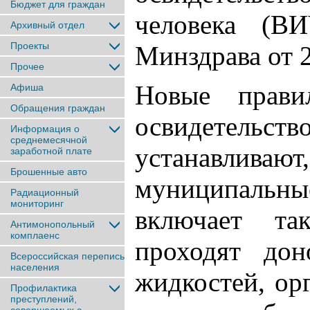
Бюджет для граждан
человека (ВИ
Архивный отдел
Проекты
Минздрава от 2
Прочее
Новые правил
Афиша
Обращения граждан
освидетель
Информация о
среднемесячной
устанавливают
заработной плате
Брошенные авто
муниципальные
Радиационный
мониторинг
включает так
Антимонопольный
комплаенс
проходят дон
Всероссийская перепись
населения
жидкостей, ор
Профилактика
преступлений,