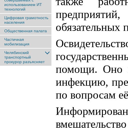
также работ
совершаемых с
использованием ИТ
технологий
предприятий,
Цифровая грамотность
населения
обязательных 
Общественная палата
Частичная
Освидетельс
мобилизация
государственн
Челябинский
транспортный
прокурор разъясняет
помощи. Оно 
инфекцию, пре
по вопросам е
Информирован
вмешательство