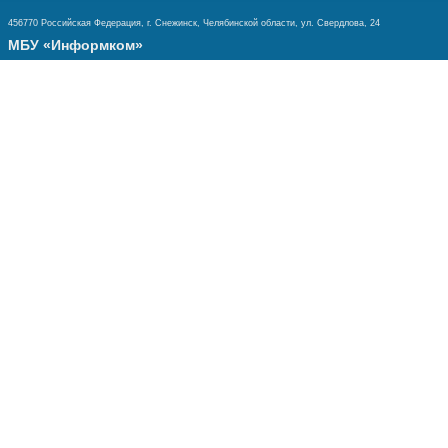
456770 Российская Федерация, г. Снежинск, Челябинской области, ул. Свердлова, 24
МБУ «Информком»