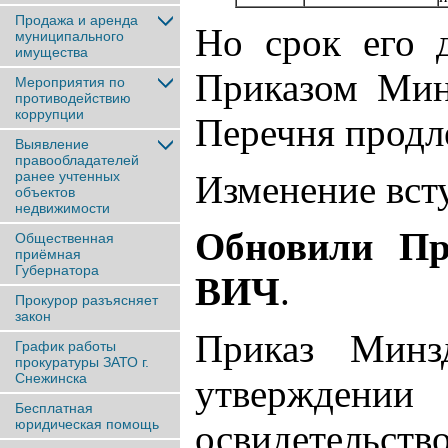
Продажа и аренда
Но срок его 
муниципального
имущества
Приказом Мин
Мероприятия по
противодействию
коррупции
Перечня продле
Выявление
правообладателей
ранее учтенныx
Изменение вст
объектов
недвижимости
Обновили Пр
Общественная
приёмная
Губернатора
ВИЧ
.
Прокурор разъясняет
закон
Приказ Минз
График работы
прокуратуры ЗАТО г.
Снежинска
утверждени
Бесплатная
юридическая помощь
освидетельст