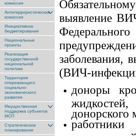
Обязательно
комиссия
Антитеррористическая
выявление ВИЧ
комиссия
Инициативное
Федерально
бюджетирование
Национальные
предупрежден
проекты
Реализация
заболевания, 
государственной
национальной
(ВИЧ-инфекци
политики
Территория
опережающего
доноры кро
социально-
экономического
развития
жидкостей
Имущественная
донорского 
поддержка субъектов
МСП
работник
Стратегическое
планирование
предприятий