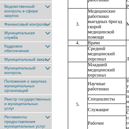
О
р
Ведомственный
контроль в сфере
Медицинские
закупок
работники
выездных бригад
3.
М
Финансовый контроль
скорой
медицинской
Муниципальная
помощи
служба
4.
Врачи
Кадровое
Средний
обеспечение
медицинский
персонал
Л
Муниципальный заказ
Младший
Муниципальный
медицинский
контроль
персонал
Н
Положения о закупках
Научные
муниципальных
у
работники
организаций
п
п
Специалисты
Реестр государственных
и
и муниципальных
5.
п
услуг
Служащие
О
Регламенты
с
предоставления
с
Рабочие
муниципальных услуг
и