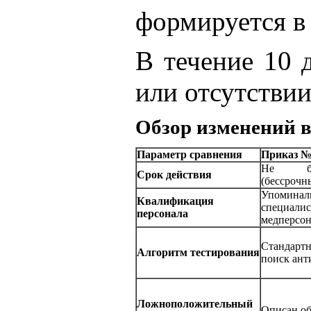
формируется в 
В течение 10 
или отсутстви
Обзор изменений в
Параметр сравнения
Приказ №
Не бы
Срок действия
(бессрочн
Упомин
Квалификация
специал
персонала
медперсон
Стандар
Алгоритм тестирования
поиск ант
Ложноположительный
Описан о