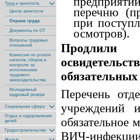
Труд и занятость
перечню (п
Центр занятости
при поступл
Охрана труда
осмотров).
Документы по ОТ
Вопросы трудовых
Продлили 
отношений
Комиссия по уплате
освидетель
налогов, сборов и
контролю за
исполнением
обязательных
трудового
законодательства
Молодежный
Перечень отде
кадровый резерв
учреждений и
Социальная сфера
Отдых и оздоровление
обязательное 
детей
Градостроительство
ВИЧ-инфек
Жильё