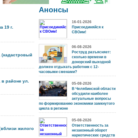
Анонсы
16-01-2026
 19 г.
Присоединяйся к
СВОим!
06-08-2026
Роструд разъясняет:
а (кадастровый
сколько времени в
донорский выходной
должен отдыхать работник с 12-
часовыми сменами?
 в районе ул.
05-08-2026
В Челябинской области
обсудили наиболее
актуальные вопросы
по формированию экономики замкнутого
цикла в регионе
05-08-2026
Ответственность за
 (вблизи жилого
незаконный оборот
наркотических средств