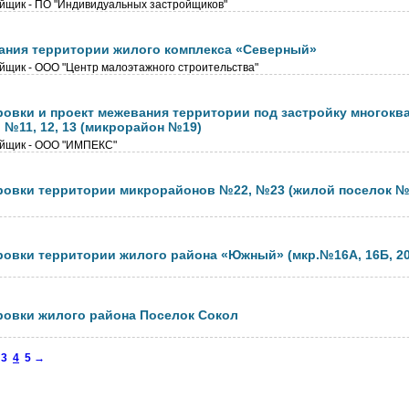
йщик - ПО "Индивидуальных застройщиков"
ания территории жилого комплекса «Северный»
йщик - ООО "Центр малоэтажного строительства"
ровки и проект межевания территории под застройку многок
 №11, 12, 13 (микрорайон №19)
йщик - ООО "ИМПЕКС"
ровки территории микрорайонов №22, №23 (жилой поселок №
ровки территории жилого района «Южный» (мкр.№16А, 16Б, 20
ровки жилого района Поселок Сокол
3
4
5
→